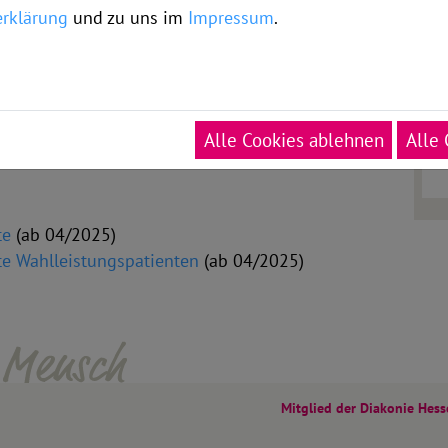
rklärung
und zu uns im
Impressum
.
Alle Cookies ablehnen
Alle 
te
(ab 04/2025)
te Wahlleistungspatienten
(ab 04/2025)
In unserer Mitte der Mensch
Mitglied der Diakonie Hes