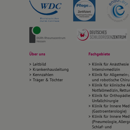
Über uns
Fachgebiete
Leitbild
Klinik für Anästhesie
Krankenhausleitung
Intensivmedizin
Kennzahlen
Klinik für Allgemein-, 
Träger & Töchter
und robotische Chiru
Klinik für klinische 
Notfallmedizin, Rett
Klinik für Orthopädi
Unfallchirurgie
Klinik für Innere Medi
(Gastroenterologie)
Klinik für Innere Medi
(Pneumologie, Allergo
Schlaf- und