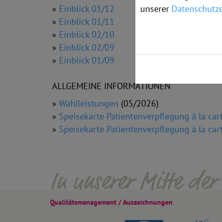
unserer
Datenschutze
»
Einblick 01/12
»
Einblick 01/11
»
Einblick 02/10
»
Einblick 02/09
»
Einblick 01/09
ALLGEMEINE INFORMATIONEN
»
Wahlleistungen
(05/2026)
»
Speisekarte Patientenverpflegung à la car
»
Speisekarte Patientenverpflegung à la car
Qualitäts­management / Auszeichnungen