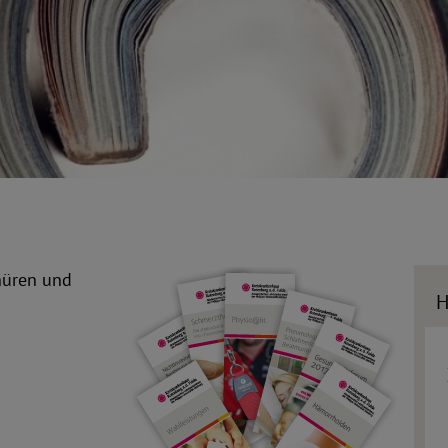
hüren und
H