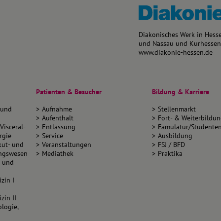
Diakonisches Werk in Hess
und Nassau und Kurhessen-
www.diakonie-hessen.de
Patienten & Besucher
Bildung & Karriere
 und
Aufnahme
Stellenmarkt
Aufenthalt
Fort- & Weiterbildu
Visceral-
Entlassung
Famulatur/Studente
rgie
Service
Ausbildung
Akut- und
Veranstaltungen
FSJ / BFD
ungswesen
Mediathek
Praktika
e und
zin I
zin II
logie,