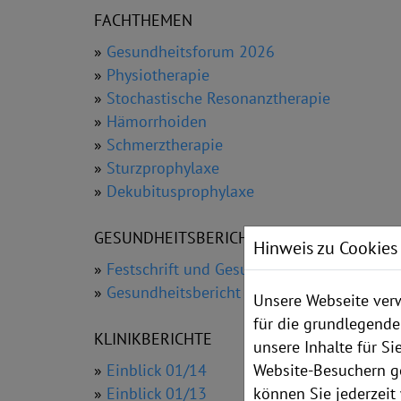
FACHTHEMEN
»
Gesundheitsforum 2026
»
Physiotherapie
»
Stochastische Resonanztherapie
»
Hämorrhoiden
»
Schmerztherapie
»
Sturzprophylaxe
»
Dekubitusprophylaxe
GESUNDHEITSBERICHTE
Hinweis zu Cookies
»
Festschrift und Gesundheitsbericht 2013
»
Gesundheitsbericht 2012
Unsere Webseite verw
für die grundlegende
KLINIKBERICHTE
unsere Inhalte für S
Website-Besuchern g
»
Einblick 01/14
können Sie jederzeit 
»
Einblick 01/13