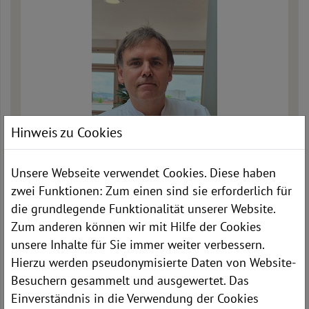
Hinweis zu Cookies
Unsere Webseite verwendet Cookies. Diese haben
zwei Funktionen: Zum einen sind sie erforderlich für
Dr./Med. Akademie Katowice
die grundlegende Funktionalität unserer Website.
Pawel Staszewicz
Zum anderen können wir mit Hilfe der Cookies
Chefarzt
unsere Inhalte für Sie immer weiter verbessern.
Telefon: 06623 86-2508
Hierzu werden pseudonymisierte Daten von Website-
E-Mail:
kardiologie[at]@kkh-rotenburg.de
Besuchern gesammelt und ausgewertet. Das
Einverständnis in die Verwendung der Cookies