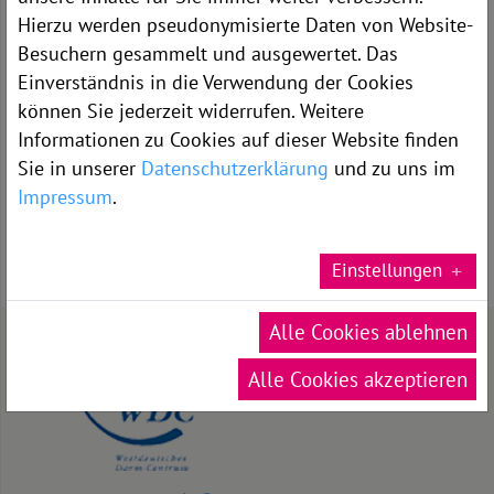
Hierzu werden pseudonymisierte Daten von Website-
Besuchern gesammelt und ausgewertet. Das
Einverständnis in die Verwendung der Cookies
WEITERE INFORMATIONEN
können Sie jederzeit widerrufen. Weitere
Informationen zu Cookies auf dieser Website finden
Team
Sie in unserer
Datenschutzerklärung
und zu uns im
Hernienentstehung und OP-Verfahren
Impressum
.
Einstellungen
In unserer Mitte der Mensch
Qualitäts­management /
Alle Cookies ablehnen
Auszeichnungen
Alle Cookies akzeptieren