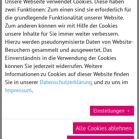
Unsere Webseite verwendet Cookies. Diese haben
Die Beratungsstelle befindet sich in der
zwei Funktionen: Zum einen sind sie erforderlich für
ersten Etage im Schulungszentrum unserer
die grundlegende Funktionalität unserer Website.
Klinik
Zum anderen können wir mit Hilfe der Cookies
unsere Inhalte für Sie immer weiter verbessern.
Hierzu werden pseudonymisierte Daten von Website-
Besuchern gesammelt und ausgewertet. Das
DOWNLOADS
Einverständnis in die Verwendung der Cookies
können Sie jederzeit widerrufen. Weitere
Informationen zu Cookies auf dieser Website finden
Sie in unserer
Datenschutzerklärung
und zu uns im
Impressum
.
Einstellungen
Unsere aktuellen Flyer
Alle Cookies ablehnen
»
hier downloaden