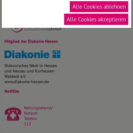
Alle Cookies ablehnen
Alle Cookies akzeptieren
Mitglied der Diakonie Hessen
Diakonisches Werk in Hessen
und Nassau und Kurhessen-
Waldeck e.V.
www.diakonie-hessen.de
Notfälle
Rettungsdienst/
Notarzt
Telefon
112