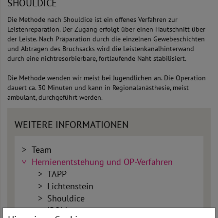
SHOULDICE
Die Methode nach Shouldice ist ein offenes Verfahren zur
Leistenreparation. Der Zugang erfolgt über einen Hautschnitt über
der Leiste. Nach Präparation durch die einzelnen Gewebeschichten
und Abtragen des Bruchsacks wird die Leistenkanalhinterwand
durch eine nichtresorbierbare, fortlaufende Naht stabilisiert.
Die Methode wenden wir meist bei Jugendlichen an. Die Operation
dauert ca. 30 Minuten und kann in Regionalanästhesie, meist
ambulant, durchgeführt werden.
WEITERE INFORMATIONEN
Team
Hernienentstehung und OP-Verfahren
TAPP
Lichtenstein
Shouldice
IPOM