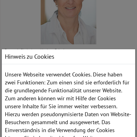
Dr. med. Christiane Hering-Schubert
Hinweis zu Cookies
Hämatologie und internistische Onkologie
Fachärztin für Innere Medizin, Teilgebiete Hämatologie / Onkologie
Zusatzbezeichnung Palliativmedizin
Unsere Webseite verwendet Cookies. Diese haben
Frau Dr. med. Christiane Hering-Schubert steht Ihnen dienstags von
zwei Funktionen: Zum einen sind sie erforderlich für
14:30 bis 17:30 Uhr zur Verfügung.
die grundlegende Funktionalität unserer Website.
Termine nach Vereinbarung unter Telefon: 06623/86 5318
Zum anderen können wir mit Hilfe der Cookies
E-Mail:
info[at]mvz-rotenburg.de
unsere Inhalte für Sie immer weiter verbessern.
Hierzu werden pseudonymisierte Daten von Website-
Besuchern gesammelt und ausgewertet. Das
Einverständnis in die Verwendung der Cookies
WEITERE INFORMATIONEN