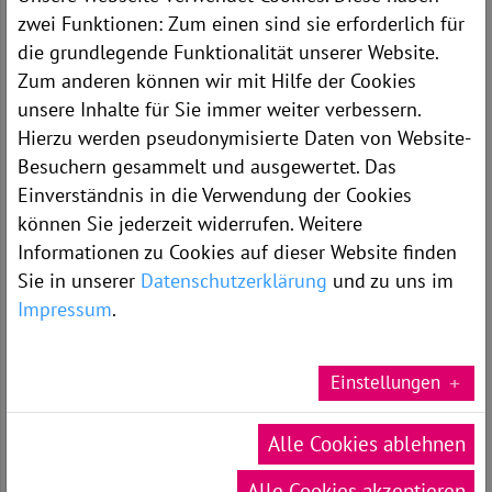
zwei Funktionen: Zum einen sind sie erforderlich für
die grundlegende Funktionalität unserer Website.
Zum anderen können wir mit Hilfe der Cookies
unsere Inhalte für Sie immer weiter verbessern.
Hierzu werden pseudonymisierte Daten von Website-
Besuchern gesammelt und ausgewertet. Das
Einverständnis in die Verwendung der Cookies
können Sie jederzeit widerrufen. Weitere
Informationen zu Cookies auf dieser Website finden
Sie in unserer
Datenschutzerklärung
und zu uns im
Impressum
.
KONTAKT
Einstellungen
Telefon 06623 - 86 0
Telefax 06623 - 86 1503
E-Mail:
info[at]kkh-rotenburg.de
Alle Cookies ablehnen
Alle Cookies akzeptieren