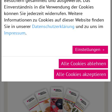
Besuchern gesammelt und ausgewertet. Das
Einverständnis in die Verwendung der Cookies
können Sie jederzeit widerrufen. Weitere
Informationen zu Cookies auf dieser Website finden
Sr. Christina Harthausen
Sie in unserer
Datenschutzerklärung
und zu uns im
Pflegedirektorin
Telefon: 06623-86 2045
Impressum
.
Telefax: 06623-86 1503
E-Mail:
Einstellungen
c.harthausen[at]kkh-rotenburg.de
Alle Cookies ablehnen
Alle Cookies akzeptieren
DOWNLOADS