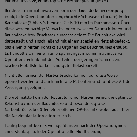
Minimal invasive, endoskopische Hernienplastik (IPOM)
Bei dieser minimal invasiven Form der Bauchdeckenversorgung
erfolgt die Operation über eingebrachte Schleusen (Trokare) in der
Bauchdecke (2 bis 3 Schleusen, 2 bis 10 mm im Durchmesser). Über
diese werden narbige Verwachsungen zwischen Darmschlingen und
Bauchdecke bzw. Bruchsack zunächst gelöst. Die Bruchlücke wird
dargestellt und anschließend mit einem speziellen Netz abgedeckt,
das einen direkten Kontakt zu Organen des Bauchraumes erlaubt.
Es handelt sich hier um eine spannungsarme, minimal invasive
Operationstechnik mit den Vorteilen der geringen Schmerzen,
raschen Mobilisierbarkeit und guter Belastbarkeit.
Nicht alle Formen der Narbenbrüche können auf diese Weise
operiert werden und auch nicht alle Patienten sind für diese Art der
Versorgung geeignet.
Die optimalste Form der Reparatur einer Narbenhernie, die optimale
Rekonstruktion der Bauchdecke und besonders große
Narbenbrüche, bedürfen einer offenen OP-Technik, wobei auch hier
die Netzimplantation erforderlich ist.
Häufig beginnt bereits wenige Stunden nach der Operation, meist
am erstenTag nach der Operation, die Mobilisierung.