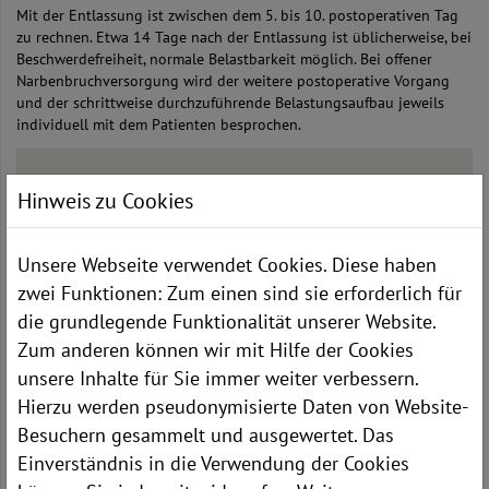
Mit der Entlassung ist zwischen dem 5. bis 10. postoperativen Tag
zu rechnen. Etwa 14 Tage nach der Entlassung ist üblicherweise, bei
Beschwerdefreiheit, normale Belastbarkeit möglich. Bei offener
Narbenbruchversorgung wird der weitere postoperative Vorgang
und der schrittweise durchzuführende Belastungsaufbau jeweils
individuell mit dem Patienten besprochen.
WEITERE INFORMATIONEN
Hinweis zu Cookies
Team
Unsere Webseite verwendet Cookies. Diese haben
Hernienentstehung und OP-Verfahren
zwei Funktionen: Zum einen sind sie erforderlich für
TAPP
die grundlegende Funktionalität unserer Website.
Lichtenstein
Zum anderen können wir mit Hilfe der Cookies
Shouldice
unsere Inhalte für Sie immer weiter verbessern.
IPOM
IPOM - offene Technik
Hierzu werden pseudonymisierte Daten von Website-
Sublay
Besuchern gesammelt und ausgewertet. Das
Spitzy
Einverständnis in die Verwendung der Cookies