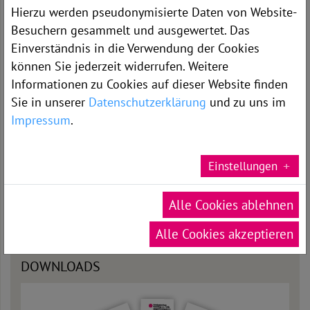
Hierzu werden pseudonymisierte Daten von Website-
SPRECHZEITEN
Besuchern gesammelt und ausgewertet. Das
Einverständnis in die Verwendung der Cookies
Gastroenterologische Sprechstunden
können Sie jederzeit widerrufen. Weitere
Informationen zu Cookies auf dieser Website finden
Privatambulanz Hr. Schukowski
Sie in unserer
Datenschutzerklärung
und zu uns im
Impressum
.
Mittwoch 16:00 - 17:00 Uhr
Termine nur nach Vereinbarung
Einstellungen
Termine vereinbaren Sie bitte unter Telefon
06623/86-1102.
Alle Cookies ablehnen
Alle Cookies akzeptieren
DOWNLOADS